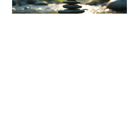
Achtsamkeit Und Self-Care
Autoren Tip
Psychologie
Die Grundlagen der Achtsamkeit
Psychologie
|
Achtsamkeit Und
Autoren Tip
|
Achtsamkeit Und
Self-Care
Self-Care
|
Psychologie
Achtsamkeitsmeditation
Selbstfürsorge im Alltag