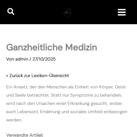
Zum
Suchen
Inhalt
springen
Ganzheitliche Medizin
Von
admin
/
27/10/2025
« Zurück zur Lexikon-Übersicht
Ein Ansatz, der den Menschen als Einheit von Körper, Geist
und Seele betrachtet. Statt nur Symptome zu behandeln,
wird nach den Ursachen einer Erkrankung gesucht, wobei
auch Lebensstil, Ernährung und soziales Umfeld einbezogen
werden.
Verwandte Artikel: