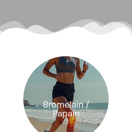
Bromelain /
Papain