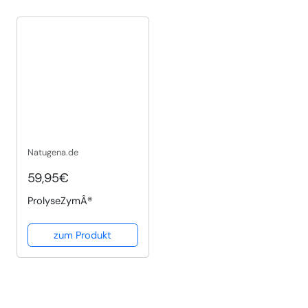
Natugena.de
59,95€
ProlyseZymÂ®
zum Produkt