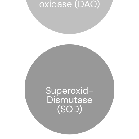
oxidase
(DAO)
Superoxid-
Dismutase
(SOD)