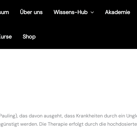
sum
Über uns
Wissens-Hub
Akademie
Kurse
Shop
 Pauling), das davon ausgeht, dass Krankheiten durch ein Ung
egünstigt werden. Die Therapie erfolgt durch die hochdosiert